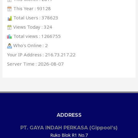
This Year : 93128
Total Users : 378623
Views Today : 324
Total views : 1266755
Who's Online : 2
Your IP Address : 216.73.217.22
Server Time : 2026-08-07
ADDRESS
PT. GAYA INDAH PERKASA (Gippool’s)
Ruko Blok R1 No.7